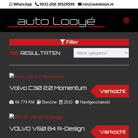
WhatsApp
0031-(0)6 30529599
ron@autolooye.nl
Filter
185
RESULTATEN
Volvo C30 2.0 Momentum
Verkocht
84.774 KM
Benzine
2010
Handgeschakeld
VOLVO V60 B4 R-Design
Verkocht