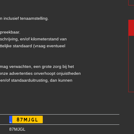
 inclusief tenaamstelling.
spreekbaar.
mschrijving, en/of kilometerstand van
telijke standaard (vraag eventueel
 mag verwachten, een grote zorg bij het
onze advertenties onverhoopt onjuistheden
 en/of standaarduitrusting, dan kunnen
87MJGL
NL
87MJGL