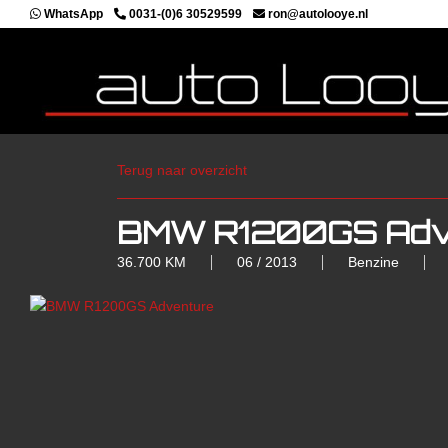
WhatsApp
0031-(0)6 30529599
ron@autolooye.nl
Terug naar overzicht
BMW R1200GS Adv
36.700 KM
06 / 2013
Benzine