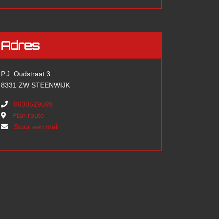
Adres
P.J. Oudstraat 3
8331 ZW STEENWIJK
0630529599
Plan route
Stuur een mail