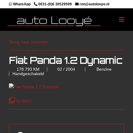
WhatsApp
0031-(0)6 30529599
ron@autolooye.nl
Terug naar overzicht
Fiat Panda 1.2 Dynamic
178.793 KM
02 / 2004
Benzine
Handgeschakeld
11 foto's