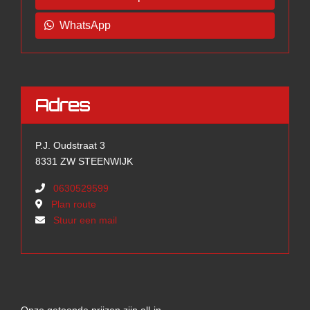
WhatsApp
Adres
P.J. Oudstraat 3
8331 ZW STEENWIJK
0630529599
Plan route
Stuur een mail
Onze getoonde prijzen zijn all-in.