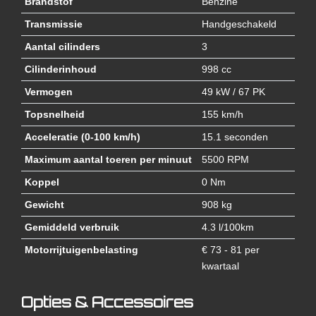
Brandstof
Benzine
Transmissie
Handgeschakeld
Aantal cilinders
3
Cilinderinhoud
998 cc
Vermogen
49 kW / 67 PK
Topsnelheid
155 km/h
Acceleratie (0-100 km/h)
15.1 seconden
Maximum aantal toeren per minuut
5500 RPM
Koppel
0 Nm
Gewicht
908 kg
Gemiddeld verbruik
4.3 l/100km
Motorrijtuigenbelasting
€ 73 - 81 per
kwartaal
Opties & Accessoires