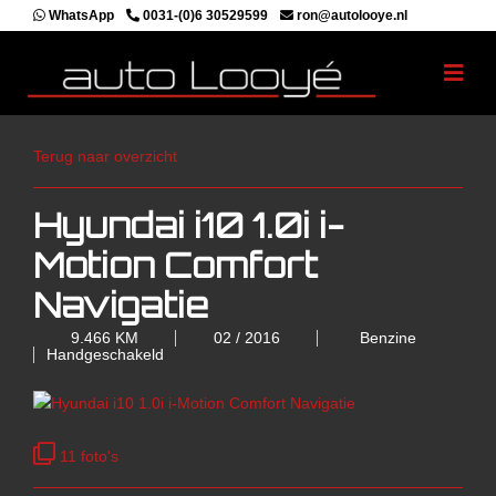
WhatsApp
0031-(0)6 30529599
ron@autolooye.nl
Terug naar overzicht
Hyundai i10 1.0i i-
Motion Comfort
Navigatie
9.466 KM
02 / 2016
Benzine
Handgeschakeld
11 foto's