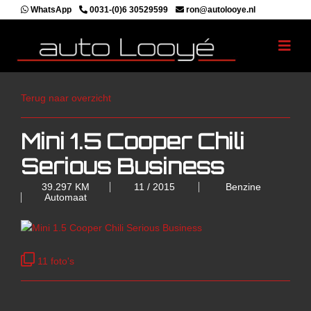
WhatsApp
0031-(0)6 30529599
ron@autolooye.nl
Terug naar overzicht
Mini 1.5 Cooper Chili
Serious Business
39.297 KM
11 / 2015
Benzine
Automaat
11 foto's