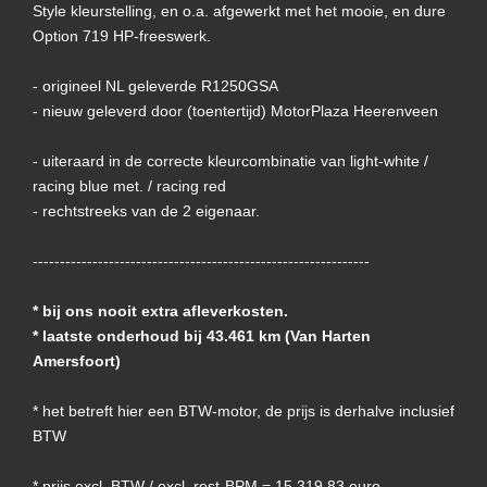
Style kleurstelling, en o.a. afgewerkt met het mooie, en dure
Option 719 HP-freeswerk.
- origineel NL geleverde R1250GSA
- nieuw geleverd door (toentertijd) MotorPlaza Heerenveen
- uiteraard in de correcte kleurcombinatie van light-white /
racing blue met. / racing red
- rechtstreeks van de 2 eigenaar.
--------------------------------------------------------------
* bij ons nooit extra afleverkosten.
* laatste onderhoud bij 43.461 km (Van Harten
Amersfoort)
* het betreft hier een BTW-motor, de prijs is derhalve inclusief
BTW
* prijs excl. BTW / excl. rest-BPM = 15.319,83 euro