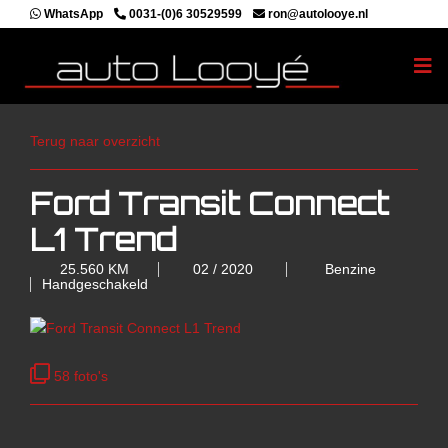
WhatsApp
0031-(0)6 30529599
ron@autolooye.nl
Terug naar overzicht
Ford Transit Connect
L1 Trend
25.560 KM
02 / 2020
Benzine
Handgeschakeld
58 foto's