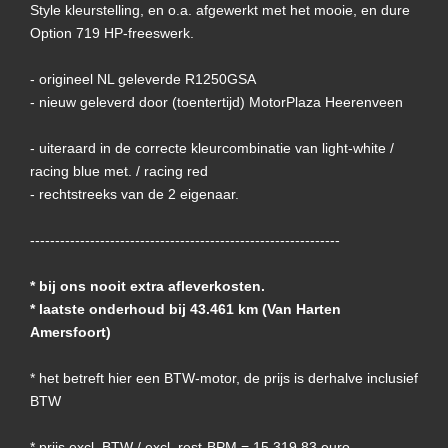
Style kleurstelling, en o.a. afgewerkt met het mooie, en dure
Option 719 HP-freeswerk.
- origineel NL geleverde R1250GSA
- nieuw geleverd door (toentertijd) MotorPlaza Heerenveen
- uiteraard in de correcte kleurcombinatie van light-white /
racing blue met. / racing red
- rechtstreeks van de 2 eigenaar.
--------------------------------------------------------------
* bij ons nooit extra afleverkosten.
* laatste onderhoud bij 43.461 km (Van Harten
Amersfoort)
* het betreft hier een BTW-motor, de prijs is derhalve inclusief
BTW
* prijs excl. BTW / excl. rest-BPM = 15.319,83 euro