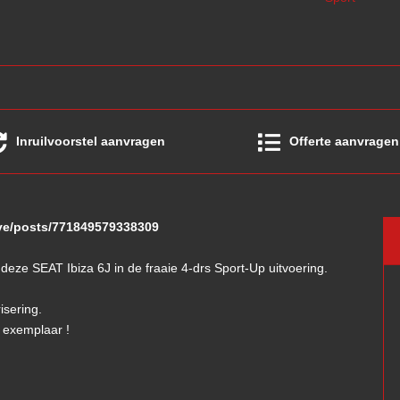
Inruilvoorstel aanvragen
Offerte aanvragen
oye/posts/771849579338309
s deze SEAT Ibiza 6J in de fraaie 4-drs Sport-Up uitvoering.
isering.
' exemplaar !