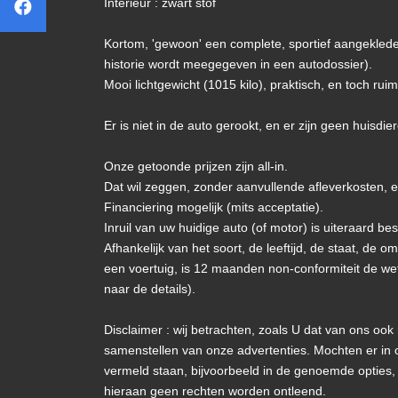
Interieur : zwart stof
Kortom, 'gewoon' een complete, sportief aangeklede 
historie wordt meegegeven in een autodossier).
Mooi lichtgewicht (1015 kilo), praktisch, en toch ruim
Er is niet in de auto gerookt, en er zijn geen huisdie
Onze getoonde prijzen zijn all-in.
Dat wil zeggen, zonder aanvullende afleverkosten, en
Financiering mogelijk (mits acceptatie).
Inruil van uw huidige auto (of motor) is uiteraard be
Afhankelijk van het soort, de leeftijd, de staat, de o
een voertuig, is 12 maanden non-conformiteit de wet
naar de details).
Disclaimer : wij betrachten, zoals U dat van ons ook
samenstellen van onze advertenties. Mochten er in 
vermeld staan, bijvoorbeeld in de genoemde opties,
hieraan geen rechten worden ontleend.