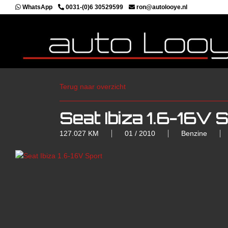
WhatsApp
0031-(0)6 30529599
ron@autolooye.nl
Terug naar overzicht
Seat Ibiza 1.6-16V 
127.027 KM
01 / 2010
Benzine