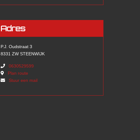
Adres
P.J. Oudstraat 3
8331 ZW STEENWIJK
0630529599
Plan route
Stuur een mail