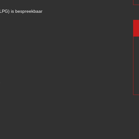
f LPG) is bespreekbaar
e